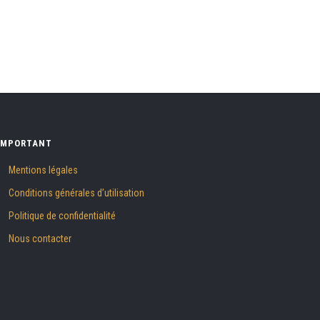
IMPORTANT
Mentions légales
Conditions générales d’utilisation
Politique de confidentialité
Nous contacter
ions
 de confidentialité, en garantissant la conformité avec les réglemen