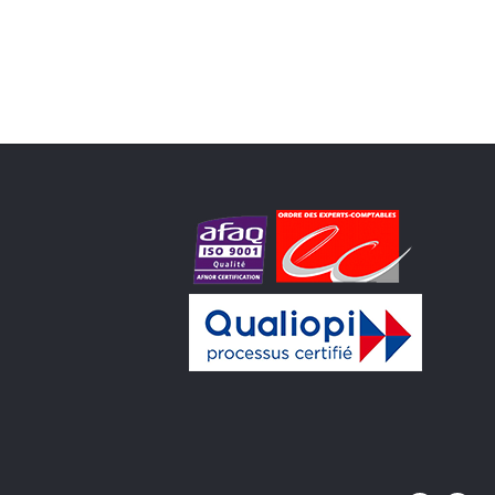
tations. Personnalisez vos préférences pour contrôler la manière don